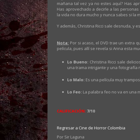
mañana tal vez ya no estes aquí? Has apr
Has aprovechado a decirle a las personas q
la vida no dura mucho y nunca sabes si la m
Y además, Christina Ricci sale desnuda, y es
Nota:
Por si acaso, el DVD trae un extra 
película, pues allí se revela si Anna esta mu
Lo Bueno:
Christina Ricci sale deli
una trama intrigante y una fotografía 
Lo Malo:
Es una película muy trampos
Lo Feo:
La palabra feo no va en una mi
CALIFICACIÓN:
7/10
Regresar a Cine de Horror Colombia
Por
Sir Laguna