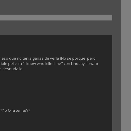
y eso que no tenia ganas de verla (No se porque, pero
ible película "I know who killed me" con Lindsay Lohan).
le desnuda lol.
a?? o Q la tenia???