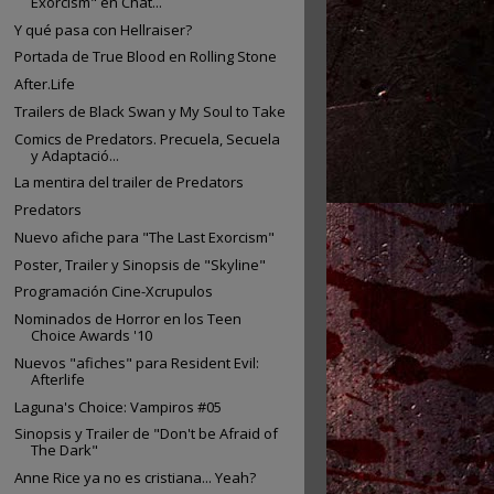
Exorcism" en Chat...
Y qué pasa con Hellraiser?
Portada de True Blood en Rolling Stone
After.Life
Trailers de Black Swan y My Soul to Take
Comics de Predators. Precuela, Secuela
y Adaptació...
La mentira del trailer de Predators
Predators
Nuevo afiche para "The Last Exorcism"
Poster, Trailer y Sinopsis de "Skyline"
Programación Cine-Xcrupulos
Nominados de Horror en los Teen
Choice Awards '10
Nuevos "afiches" para Resident Evil:
Afterlife
Laguna's Choice: Vampiros #05
Sinopsis y Trailer de "Don't be Afraid of
The Dark"
Anne Rice ya no es cristiana... Yeah?