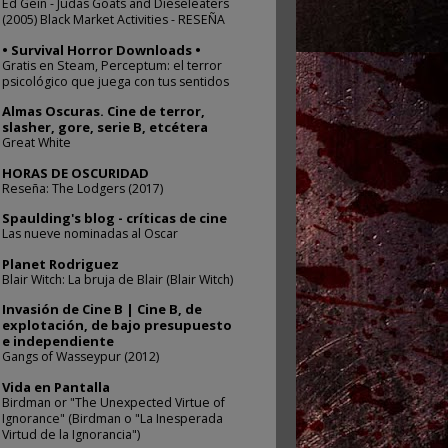
Ed Gein - Judas Goats and Dieseleaters
(2005) Black Market Activities - RESEÑA
• Survival Horror Downloads •
Gratis en Steam, Perceptum: el terror
psicológico que juega con tus sentidos
Almas Oscuras. Cine de terror,
slasher, gore, serie B, etcétera
Great White
HORAS DE OSCURIDAD
Reseña: The Lodgers (2017)
Spaulding's blog - críticas de cine
Las nueve nominadas al Oscar
Planet Rodriguez
Blair Witch: La bruja de Blair (Blair Witch)
Invasión de Cine B | Cine B, de
explotación, de bajo presupuesto
e independiente
Gangs of Wasseypur (2012)
Vida en Pantalla
Birdman or "The Unexpected Virtue of
Ignorance" (Birdman o "La Inesperada
Virtud de la Ignorancia")