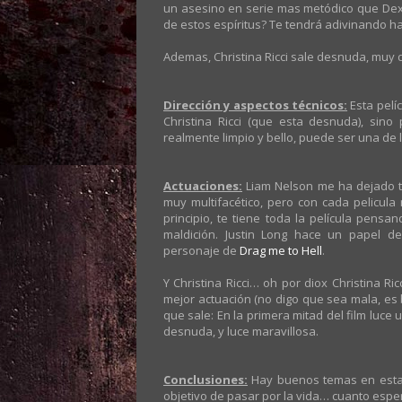
un asesino en serie mas metódico que Dex
de estos espíritus? Te tendrá adivinando has
Ademas, Christina Ricci sale desnuda, muy
Dirección y aspectos técnicos:
Esta pelíc
Christina Ricci (que esta desnuda), sin
realmente limpio y bello, puede ser una de l
Actuaciones:
Liam Nelson me ha dejado t
muy multifacético, pero con cada pelicul
principio, te tiene toda la película pen
maldición. Justin Long hace un papel d
personaje de
Drag me to Hell
.
Y Christina Ricci… oh por diox Christina R
mejor actuación (no digo que sea mala, es 
que sale: En la primera mitad del film luce
desnuda, y luce maravillosa.
Conclusiones:
Hay buenos temas en esta pel
objetivo de pasar por la vida… cuanto esp