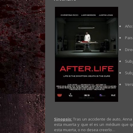
Año:
Pais
Dire
Sub
Subg
Vers
Sinopsis:
Tras un accidente de auto, Anna 
esta muerta y que el es un médium que qui
esta muerta, o no desea creerlo…