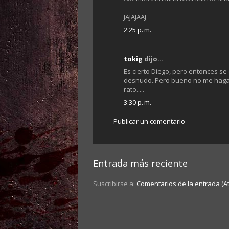
JAJAJAAJ
2:25 p. m.
tokig
dijo...
Es cierto Diego, pero entonces se
desnudo..Pero bueno no me hagan 
rato.....
3:30 p. m.
Publicar un comentario
Entrada más reciente
Suscribirse a:
Comentarios de la entrada (A