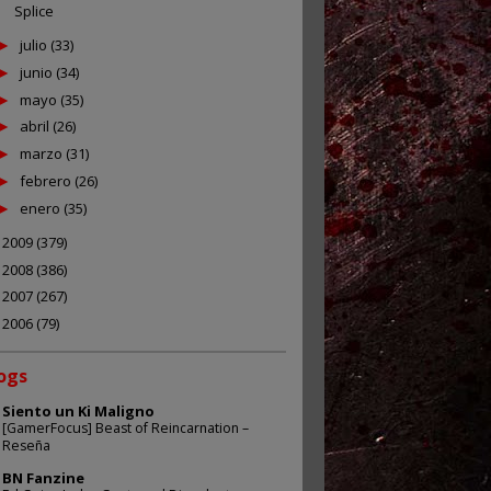
Splice
julio
(33)
►
junio
(34)
►
mayo
(35)
►
abril
(26)
►
marzo
(31)
►
febrero
(26)
►
enero
(35)
►
2009
(379)
►
2008
(386)
►
2007
(267)
►
2006
(79)
►
ogs
Siento un Ki Maligno
[GamerFocus] Beast of Reincarnation –
Reseña
BN Fanzine