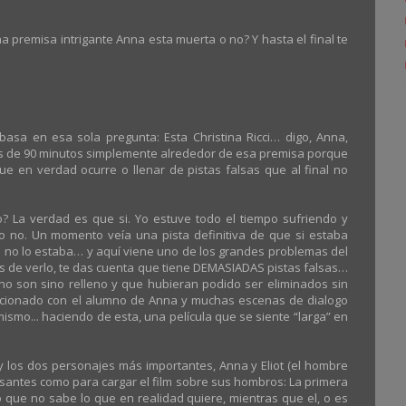
na premisa intrigante Anna esta muerta o no? Y hasta el final te
basa en esa sola pregunta: Esta Christina Ricci… digo, Anna,
as de 90 minutos simplemente alrededor de esa premisa porque
e en verdad ocurre o llenar de pistas falsas que al final no
o? La verdad es que si. Yo estuve todo el tiempo sufriendo y
 o no. Un momento veía una pista definitiva de que si estaba
que no lo estaba… y aquí viene uno de los grandes problemas del
s de verlo, te das cuenta que tiene DEMASIADAS pistas falsas…
no son sino relleno y que hubieran podido ser eliminados sin
elacionado con el alumno de Anna y muchas escenas de dialogo
 mismo... haciendo de esta, una película que se siente “larga” en
y los dos personajes más importantes, Anna y Eliot (el hombre
esantes como para cargar el film sobre sus hombros: La primera
 que no sabe lo que en realidad quiere, mientras que el, o es