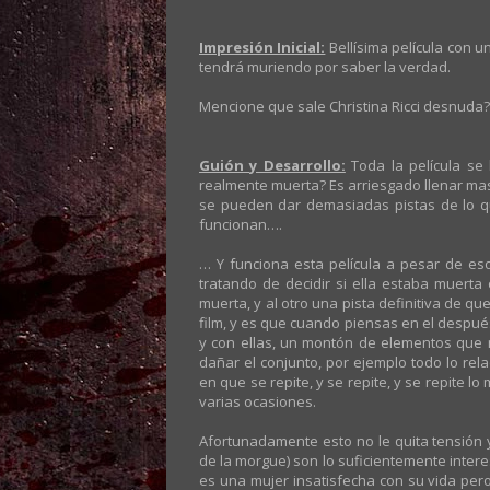
Impresión Inicial:
Bellísima película con u
tendrá muriendo por saber la verdad.
Mencione que sale Christina Ricci desnuda?
Guión y Desarrollo:
Toda la película se 
realmente muerta? Es arriesgado llenar m
se pueden dar demasiadas pistas de lo qu
funcionan….
… Y funciona esta película a pesar de es
tratando de decidir si ella estaba muerta
muerta, y al otro una pista definitiva de 
film, y es que cuando piensas en el despué
y con ellas, un montón de elementos que 
dañar el conjunto, por ejemplo todo lo r
en que se repite, y se repite, y se repite lo
varias ocasiones.
Afortunadamente esto no le quita tensión 
de la morgue) son lo suficientemente inter
es una mujer insatisfecha con su vida pero