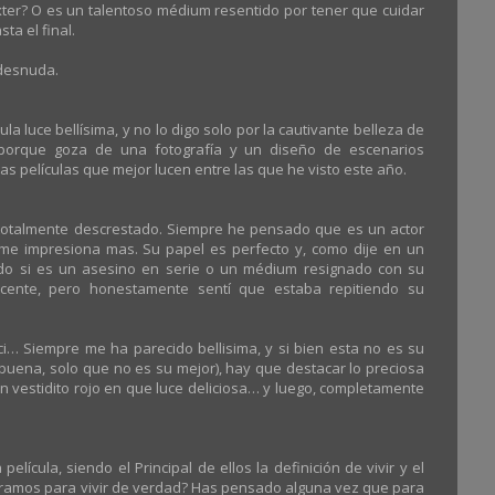
ter? O es un talentoso médium resentido por tener que cuidar
ta el final.
 desnuda.
ula luce bellísima, y no lo digo solo por la cautivante belleza de
o porque goza de una fotografía y un diseño de escenarios
as películas que mejor lucen entre las que he visto este año.
otalmente descrestado. Siempre he pensado que es un actor
a me impresiona mas. Su papel es perfecto y, como dije en un
sando si es un asesino en serie o un médium resignado con su
ecente, pero honestamente sentí que estaba repitiendo su
icci… Siempre me ha parecido bellisima, y si bien esta no es su
buena, solo que no es su mejor), hay que destacar lo preciosa
 un vestidito rojo en que luce deliciosa… y luego, completamente
ícula, siendo el Principal de ellos la definición de vivir y el
eramos para vivir de verdad? Has pensado alguna vez que para