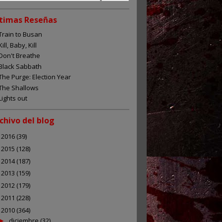
timas Reseñas
Train to Busan
Kill, Baby, Kill
Don't Breathe
Black Sabbath
The Purge: Election Year
The Shallows
Lights out
chivo del blog
2016
(39)
►
2015
(128)
►
2014
(187)
►
2013
(159)
►
2012
(179)
►
2011
(228)
►
2010
(364)
▼
diciembre
(32)
►