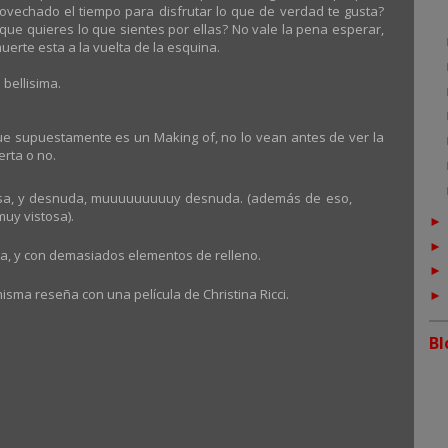
ovechado el tiempo para disfrutar lo que de verdad te gusta?
ue quieres lo que sientes por ellas? No vale la pena esperar,
uerte esta a la vuelta de la esquina.
 bellisima.
que supuestamente es un Making of, no lo vean antes de ver la
erta o no.
ciosa, y desnuda, muuuuuuuuuy desnuda. (además de eso,
muy vistosa).
a, y con demasiados elementos de relleno.
sma reseña con una película de Christina Ricci.
Bl