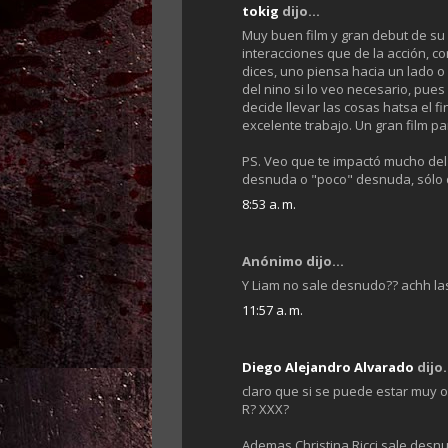
tokig
dijo...
Muy buen film y gran debut de su 
interacciones que de la acción, c
dices, uno piensa hacia un lado o 
del nino si lo veo necesario, pues
decide llevar las cosas hatsa el 
excelente trabajo. Un gran film pa
PS. Veo que te impactó mucho de
desnuda o "poco" desnuda, sólo 
8:53 a. m.
Anónimo dijo...
Y Liam no sale desnudo?? achh las
11:57 a. m.
Diego Alejandro Alvarado
dijo.
claro que si se puede estar muy 
R? XXX?
Ademas Christina Ricci sale desn