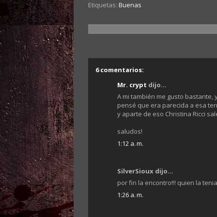
Etiquetas:
Buenas
6 comentarios:
Mr. crypt
dijo...
A mi también me gusto bastante, 
pensé que era parecida a esa terr
y aparte de eso Christina Ricci sa
saludos!
1:12 a. m.
SilverSioux dijo...
por fin la encontro!!! quien la teni
1:26 a. m.