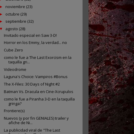
noviembre
(23)
►
octubre
(29)
►
septiembre
(32)
►
agosto
(28)
▼
Invitado especial en Saw 3-D!
Horror en los Emmy, la verdad... no
Cube Zero
como le fue a The Last Exorcism en la
taquilla gri...
Videodrome
Laguna's Choice: Vampiros #Bonus
The X-Files: 30 Days of Night #2
Batman Vs. Dracula en Cine-Xcrupulos
como le fue a Piranha 3-D en la taquilla
gringa?
Frontiere(s)
Nuevos (y por fin GENIALES) trailer y
afiche de Ni...
La publicidad viral de "The Last