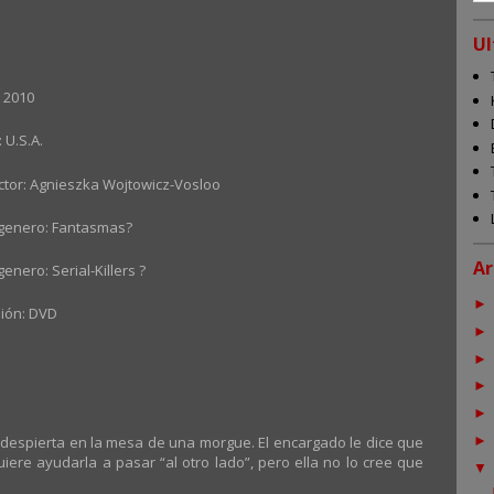
Ul
 2010
: U.S.A.
ctor: Agnieszka Wojtowicz-Vosloo
genero: Fantasmas?
Ar
enero: Serial-Killers ?
ión: DVD
despierta en la mesa de una morgue. El encargado le dice que
ere ayudarla a pasar “al otro lado”, pero ella no lo cree que