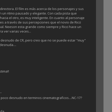
directora. El film es más acerca de los personajes y sus
on un ritmo pausado y elegante. Con cada pista que
hacia el otro, es muy inteligente. En cuanto al personaje
 es a través de sus percepciones que el novio de Ricci
final. Neeson esta grande como siempre y Ricci hace un
ra ver varias veces...
l desnudo de CR, pero creo que no se puede estar "muy"
desnuda....
tima!!
..
o poco desnudo en terminos cinematograficos....NC-17?
uda